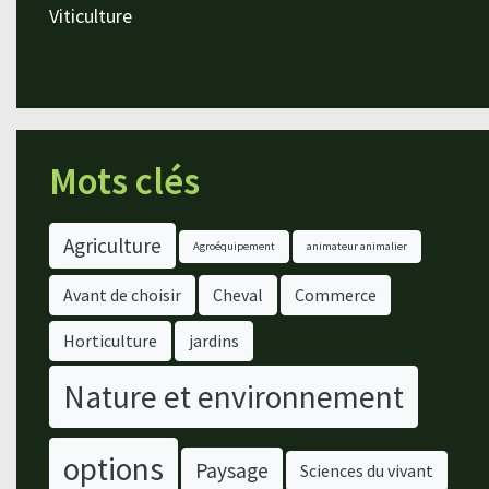
Viticulture
Mots clés
Agriculture
Agroéquipement
animateur animalier
Avant de choisir
Cheval
Commerce
Horticulture
jardins
Nature et environnement
options
Paysage
Sciences du vivant