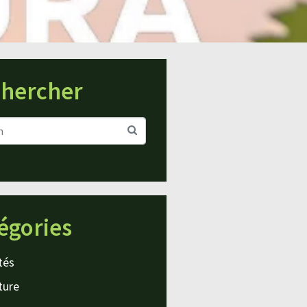
hercher
égories
tés
ture