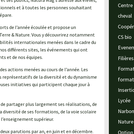
et ses publics, Natura Mag s’adresse aux élèves,
Centre 
ssionnels et à toutes les personnes souhaitant
répare.
cheval
Coopér
forts de l’année écoulée et propose un
 Terre & Nature. Vous y découvrirez notamment
CS bio
obilités internationales menées dans le cadre du
Evene
s différents sites, les événements qui ont
nts et de nos équipes.
Filière
Format
des actions menées au cours de l’année. Les
s représentatifs de la diversité et du dynamisme
format
es initiatives qui participent chaque jour à
Inserti
Lycée
de partager plus largement ses réalisations, de
Narbo
a diversité de ses formations, de la voie scolaire
t l’enseignement supérieur.
Nature
deux parutions par an, en juin et en décembre.
Option