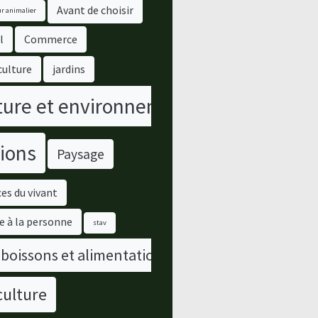
Avant de choisir
r animalier
l
Commerce
culture
jardins
ure et environnement
ions
Paysage
es du vivant
e à la personne
stav
 boissons et alimentation
culture