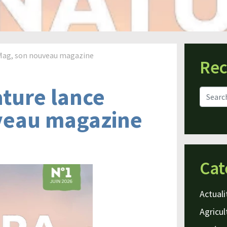
 Mag, son nouveau magazine
Rec
ture lance
veau magazine
Cat
Actuali
Agricul