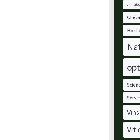
animateu
Cheva
Horti
Nat
opt
Scienc
Servic
Vins
Viti