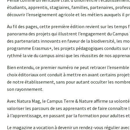
Pensé comme un véritable trait d’union entre l’établissement 
étudiants, apprentis, stagiaires, familles, partenaires, profe
découvrir l’enseignement agricole et les métiers auxquels il p
Au fil des pages, cette première édition revient sur les temps 
panorama des projets qui illustrent l’engagement du Campus
des partenariats innovants en faveur de la biodiversité, les m
programme Erasmus+, les projets pédagogiques conduits sur no
rythmé la vie du campus ainsi que les réussites de nos apprena
Bien entendu, ce premier numéro ne peut retracer l’ensemble 
choix éditoriaux ont conduit à mettre en avant certains projet
de notre établissement, sans pour autant occulter les nombreus
son rayonnement.
Avec Natura Mag, le Campus Terre & Nature affirme sa volonté 
valoriser les parcours de ses apprenants et de faire connaître l
à l’apprentissage, en passant par la formation pour adultes e
Le magazine a vocation à devenir un rendez-vous régulier avec 