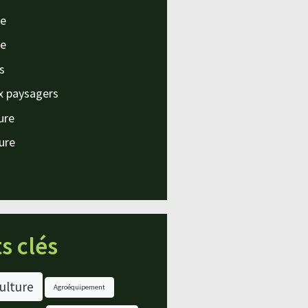
e
e
s
x paysagers
ture
ture
s clés
ulture
Agroéquipement