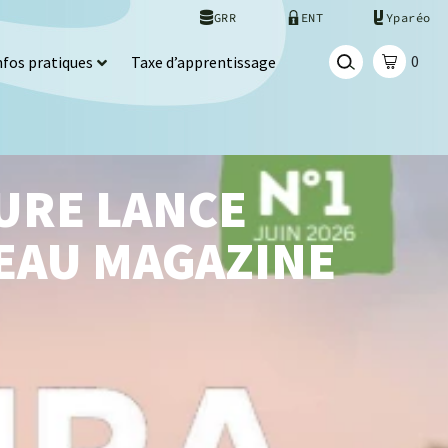
GRR
ENT
Yparéo
0
nfos pratiques
Taxe d’apprentissage
URE LANCE
EAU MAGAZINE