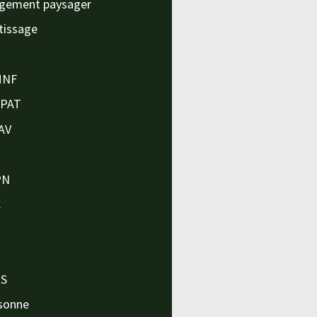
gement paysager
tissage
MNF
APAT
AV
PN
C
O
O
PS
sonne