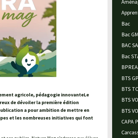
Aména
Appren
Bac
Bac G
BAC S
Bac ST
BPREA
BTS G
BTS T
nement agricole, pédagogie innovanteLe
BTS V
ux de dévoiler la première édition
ublication a pour ambition de mettre en
BTS V
pes et les nombreuses initiatives qui font
CAPA 
Carcas