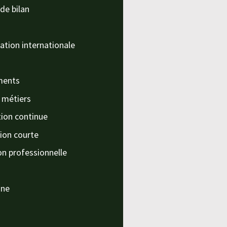
de bilan
ation internationale
ments
s métiers
ion continue
ion courte
on professionnelle
nne