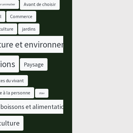
Avant de choisir
r animalier
l
Commerce
culture
jardins
ure et environnement
ions
Paysage
es du vivant
e à la personne
stav
 boissons et alimentation
culture