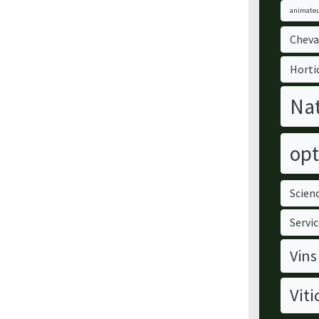
animateu
Cheva
Horti
Nat
opt
Scienc
Servic
Vins
Viti