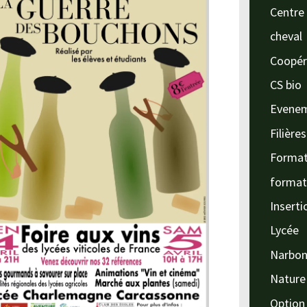
Centre 
cheval
Coopér
CS bio
Evene
Filière
Format
format
Inserti
Lycée
Narbo
Nature
Option