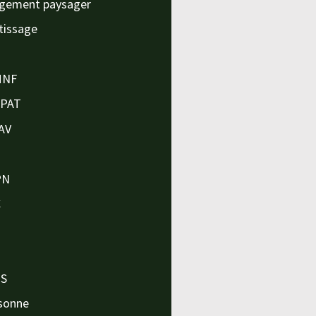
gement paysager
tissage
MNF
APAT
AV
PN
C
O
O
PS
sonne