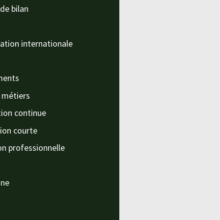
de bilan
ation internationale
ments
s métiers
ion continue
ion courte
on professionnelle
nne