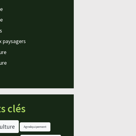
e
e
s
x paysagers
ture
ture
s clés
ulture
Agroéquipement