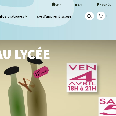
GRR
ENT
Yparéo
0
nfos pratiques
Taxe d’apprentissage
AU LYCÉE