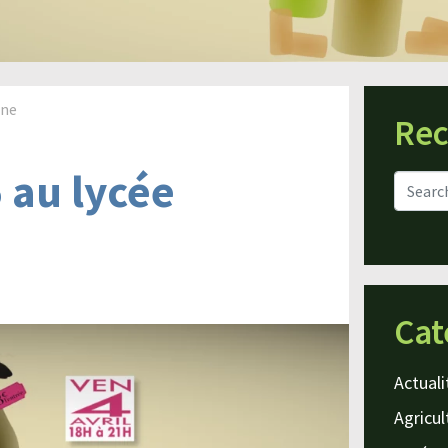
gne
Rec
5 au lycée
Cat
Actuali
Agricul