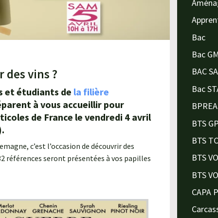
Aména
Appren
Bac
Bac G
BAC S
 des vins ?
Bac ST
s et étudiants de
la filière
arent à vous accueillir pour
BPREA
ticoles de France le vendredi 4 avril
BTS G
).
BTS T
lemagne, c’est l’occasion de découvrir des
BTS V
 32 références seront présentées à vos papilles
BTS V
CAPA 
Carcas