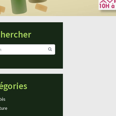
hercher
égories
tés
ture