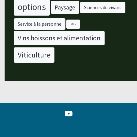
options
Paysage
Sciences du vivant
Service à la personne
stav
Vins boissons et alimentation
Viticulture