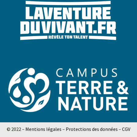
© 2022 –
Mentions légales
–
Protections des données
–
CGV