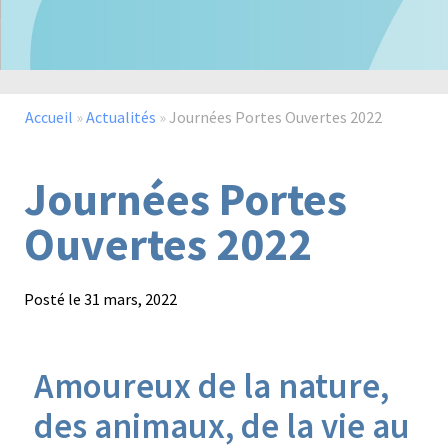
Paysage,
Horticul
jardins
Accueil
»
Actualités
»
Journées Portes Ouvertes 2022
Journées Portes
Sciences
Service
Ouvertes 2022
du
à
vivant
la
personn
Posté le
31 mars, 2022
Amoureux de la nature,
Commerce
Cheval
des animaux, de la vie au