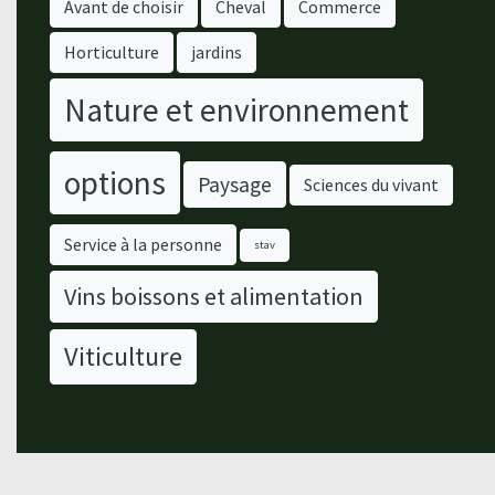
Avant de choisir
Cheval
Commerce
Horticulture
jardins
Nature et environnement
options
Paysage
Sciences du vivant
Service à la personne
stav
Vins boissons et alimentation
Viticulture