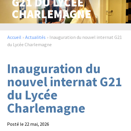
G21 DU LYCÉE
CHARLEMAGNE
Paysage,
Horticul
jardins
Accueil
»
Actualités
»
Inauguration du nouvel internat G21
du Lycée Charlemagne
Sciences
Service
Inauguration du
du
à
vivant
la
nouvel internat G21
personn
du Lycée
Charlemagne
Commerce
Cheval
Posté le
22 mai, 2026