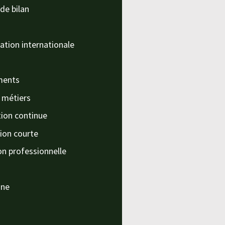
de bilan
ation internationale
ments
s métiers
ion continue
ion courte
on professionnelle
nne