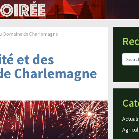
 au Domaine de Charlemagne
Rec
té et des
 de Charlemagne
Cat
Actuali
Agricul