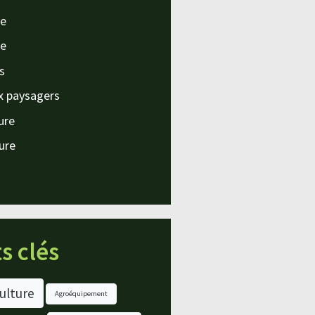
e
e
s
x paysagers
ture
ture
s clés
ulture
Agroéquipement