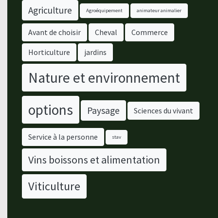
Agriculture
Agroéquipement
animateur animalier
Avant de choisir
Cheval
Commerce
Horticulture
jardins
Nature et environnement
options
Paysage
Sciences du vivant
Service à la personne
stav
Vins boissons et alimentation
Viticulture