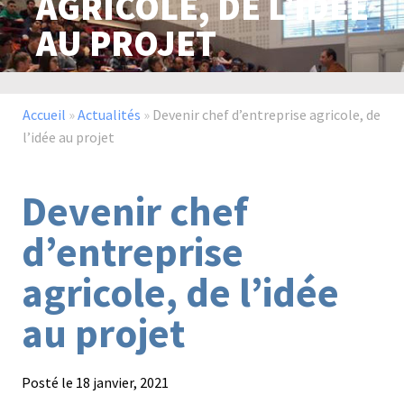
AGRICOLE, DE L’IDÉE
AU PROJET
Paysage,
Horticul
jardins
Accueil
»
Actualités
»
Devenir chef d’entreprise agricole, de
l’idée au projet
Sciences
Service
Devenir chef
du
à
vivant
la
d’entreprise
personn
agricole, de l’idée
au projet
Commerce
Cheval
Posté le
18 janvier, 2021