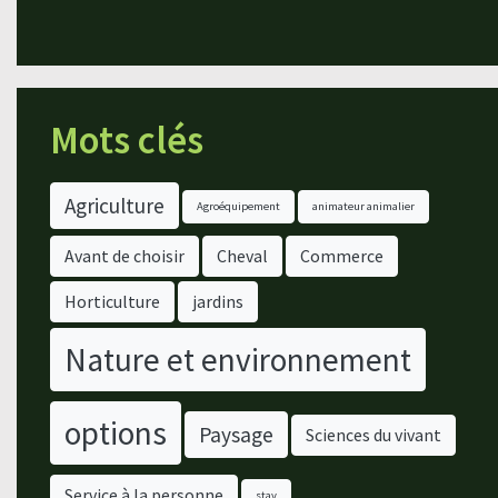
Mots clés
Agriculture
Agroéquipement
animateur animalier
Avant de choisir
Cheval
Commerce
Horticulture
jardins
Nature et environnement
options
Paysage
Sciences du vivant
Service à la personne
stav