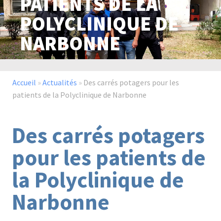
PATIENTS DE LA
POLYCLINIQUE DE
NARBONNE
Paysage,
Horticul
jardins
Accueil
»
Actualités
»
Des carrés potagers pour les
patients de la Polyclinique de Narbonne
Sciences
Service
du
à
vivant
la
Des carrés potagers
personn
pour les patients de
la Polyclinique de
Commerce
Cheval
Narbonne