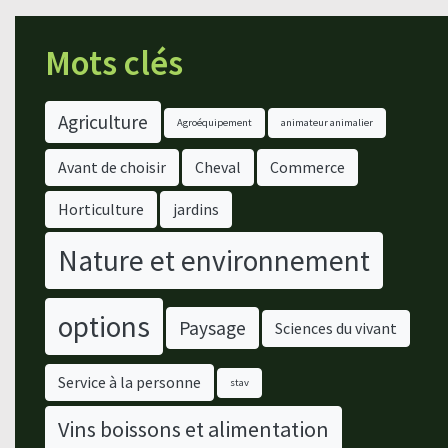
Mots clés
Agriculture
Agroéquipement
animateur animalier
Avant de choisir
Cheval
Commerce
Horticulture
jardins
Nature et environnement
options
Paysage
Sciences du vivant
Service à la personne
stav
Vins boissons et alimentation