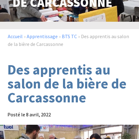
DE CARCASSONNE
Paysage,
Horticul
jardins
Accueil
»
Apprentissage
»
BTS TC
»
Des apprentis au salon
de la bière de Carcassonne
Des apprentis au
Sciences
Service
du
à
salon de la bière de
vivant
la
personn
Carcassonne
Posté le
8 avril, 2022
Commerce
Cheval