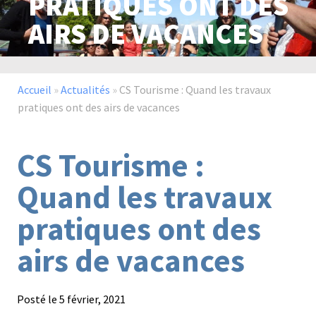
PRATIQUES ONT DES
AIRS DE VACANCES
Paysage,
Horticul
jardins
Accueil
»
Actualités
»
CS Tourisme : Quand les travaux
pratiques ont des airs de vacances
Sciences
Service
CS Tourisme :
du
à
vivant
la
Quand les travaux
personn
pratiques ont des
airs de vacances
Commerce
Cheval
Posté le
5 février, 2021