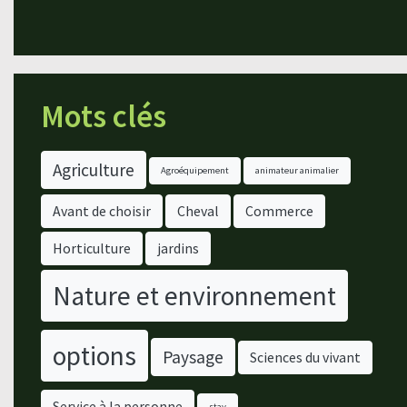
Mots clés
Agriculture
Agroéquipement
animateur animalier
Avant de choisir
Cheval
Commerce
Horticulture
jardins
Nature et environnement
options
Paysage
Sciences du vivant
Service à la personne
stav