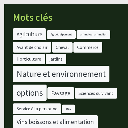
Mots clés
Agriculture
Agroéquipement
animateur animalier
Avant de choisir
Cheval
Commerce
Horticulture
jardins
Nature et environnement
options
Paysage
Sciences du vivant
Service à la personne
stav
Vins boissons et alimentation