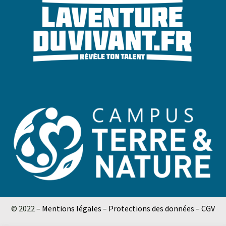
© 2022 –
Mentions légales
–
Protections des données
–
CGV