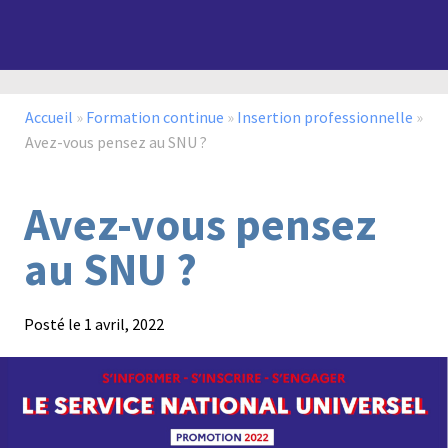
Paysage,
Horticul
jardins
Accueil
»
Formation continue
»
Insertion professionnelle
»
Avez-vous pensez au SNU ?
Avez-vous pensez
Sciences
Service
du
à
au SNU ?
vivant
la
personn
Posté le
1 avril, 2022
Commerce
Cheval