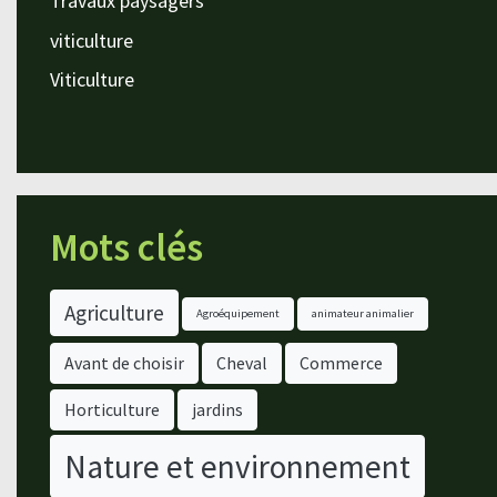
Travaux paysagers
viticulture
Viticulture
Mots clés
Agriculture
Agroéquipement
animateur animalier
Avant de choisir
Cheval
Commerce
Horticulture
jardins
Nature et environnement