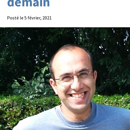
demain
Agroéquip
Trouver
Posté le
5 février, 2021
sa
voie