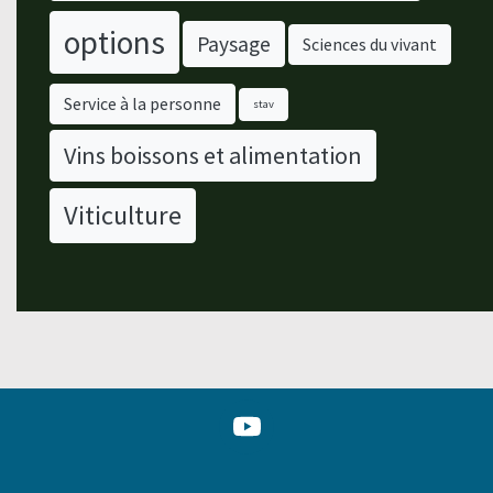
options
Paysage
Sciences du vivant
Service à la personne
stav
Vins boissons et alimentation
Viticulture