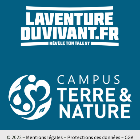
© 2022 –
Mentions légales
–
Protections des données
–
CGV