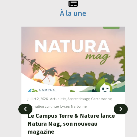
À la une
juillet 2, 2026
-
Actualités
,
Apprentissage
,
Carcassonne
,
ju
Formation continue
,
Lycée
,
Narbonne
s
Le Campus Terre & Nature lance
U
Natura Mag, son nouveau
d
magazine
Abbaye