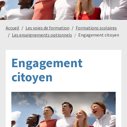
Paysage,
Horticul
Accueil
Les voies de formation
Formations scolaires
jardins
Les enseignements optionnels
Engagement citoyen
Engagement
Sciences
Service
du
à
citoyen
vivant
la
personn
Commerce
Cheval