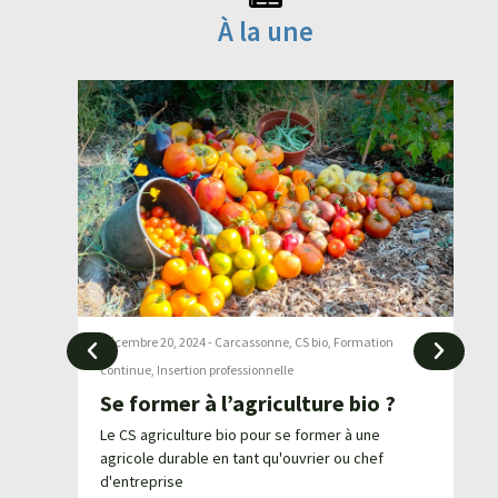
À la une
mation
décembre 20, 2024
-
Carcassonne
,
CS bio
,
Formation
d
continue
,
Insertion professionnelle
F
Se former à l’agriculture bio ?
J
n
Le CS agriculture bio pour se former à une
agricole durable en tant qu'ouvrier ou chef
R
d'entreprise
n