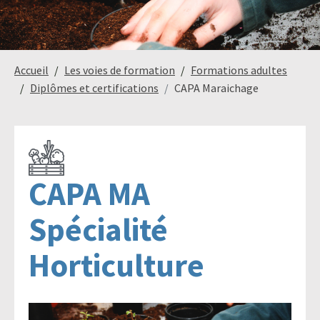
Paysage,
Horticul
Accueil
Les voies de formation
Formations adultes
jardins
Diplômes et certifications
CAPA Maraichage
Sciences
Service
du
à
CAPA MA
vivant
la
personn
Spécialité
Horticulture
Commerce
Cheval