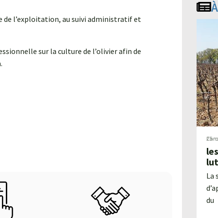
À
e de l’exploitation, au suivi administratif et
ionnelle sur la culture de l’olivier afin de
.
25 m
Car
le
lu
La 
d’a
du