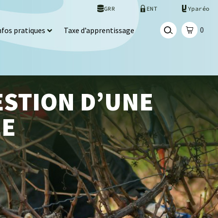
GRR
ENT
Yparéo
0
nfos pratiques
Taxe d’apprentissage
ESTION D’UNE
LE