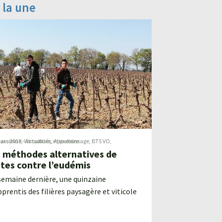
 la une
ars 2019
cassonne
,
-
Viticulture
Actualités
,
,
viticulture
Apprentissage
,
BTS VO
,
s méthodes alternatives de
ttes contre l’eudémis
semaine dernière, une quinzaine
pprentis des filières paysagère et viticole