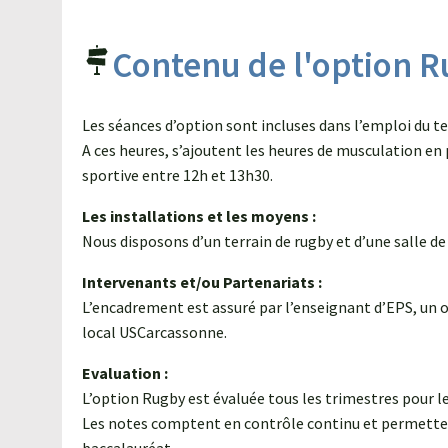
CAP soigneur d’équidés se sont
rendus au salon Cheval…
Contenu de l'option 
Lire l'article
Les séances d’option sont incluses dans l’emploi du t
A ces heures, s’ajoutent les heures de musculation en p
sportive entre 12h et 13h30.
Les installations et les moyens :
Nous disposons d’un terrain de rugby et d’une salle de 
Intervenants et/ou Partenariats :
L’encadrement est assuré par l’enseignant d’EPS, un o
local USCarcassonne.
Evaluation :
L’option Rugby est évaluée tous les trimestres pour l
Les notes comptent en contrôle continu et permette