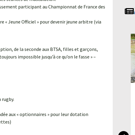
ablissement participant au Championnat de France des
 « Jeune Officiel » pour devenir jeune arbitre (via
ption, de la seconde aux BTSA, filles et garçons,
oujours impossible jusqu’à ce qu’on le fasse » –
Les élèves de 1ère GT
 rugby.
découvrent les enjeux de
l'énergie solaire à Limoux
ée aux « optionnaires » pour leur dotation
ettes)
4 juin 2026
n