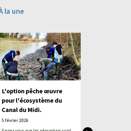
À la une
L'option pêche œuvre
pour l'écosystème du
Du nouve
Canal du Midi.
former en
en paysa
5 février 2026
23 juin 2025
Saviez vous que les nénuphars sont