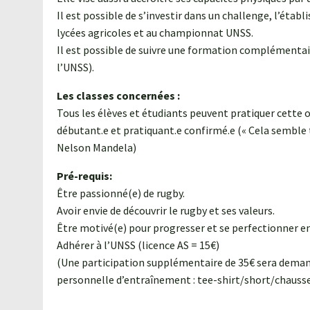
Il est possible de s’investir dans un challenge, l’ét
lycées agricoles et au championnat UNSS.
Il est possible de suivre une formation complémentaire
l’UNSS).
Les classes concernées :
Tous les élèves et étudiants peuvent pratiquer cette o
débutant.e et pratiquant.e confirmé.e (« Cela semble t
Nelson Mandela)
Pré-requis:
Être passionné(e) de rugby.
Avoir envie de découvrir le rugby et ses valeurs.
Excursion au salon Cheval
Être motivé(e) pour progresser et se perfectionner en
Passion à Avignon
Adhérer à l’UNSS (licence AS = 15€)
23 janvier 2020
(Une participation supplémentaire de 35€ sera demand
personnelle d’entraînement : tee-shirt/short/chauss
Tous les élèves de l’option
équitation ainsi que les apprentis e