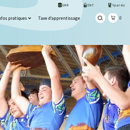
GRR
ENT
Yparéo
0
nfos pratiques
Taxe d’apprentissage