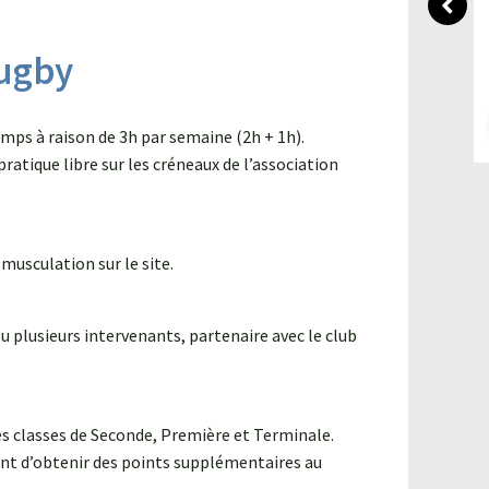
Les élèves de 1re Générale du lycée
Charlemagne ont visité le parc
Rugby
solaire Limoux Énergies, développé
par VALOREM.
Lire l'article
emps à raison de 3h par semaine (2h + 1h).
ratique libre sur les créneaux de l’association
musculation sur le site.
u plusieurs intervenants, partenaire avec le club
es classes de Seconde, Première et Terminale.
nt d’obtenir des points supplémentaires au