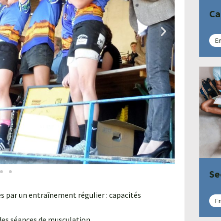
Ca
En
Se
 par un entraînement régulier : capacités
En
 des séances de musculation.