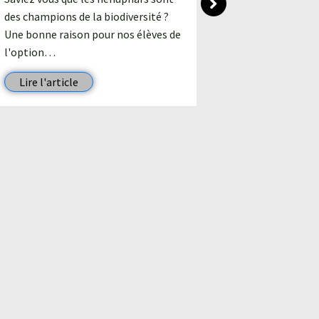
des champions de la biodiversité ?
On fait le pl
Une bonne raison pour nos élèves de
se former en 
l'option…
paysage. La 
chargée au 
Lire l'article
Lire l'arti