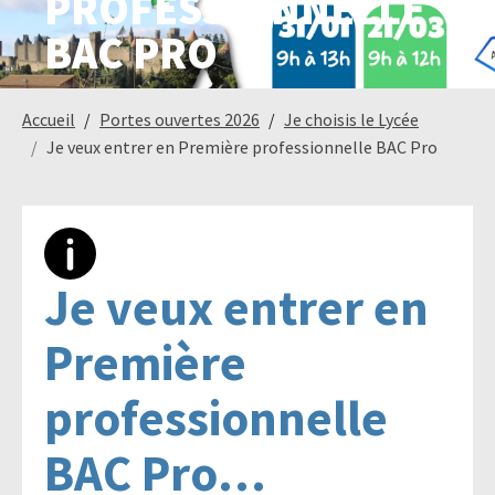
PROFESSIONNELLE
BAC PRO
Paysage,
Horticul
jardins
Accueil
Portes ouvertes 2026
Je choisis le Lycée
Je veux entrer en Première professionnelle BAC Pro
Sciences
Service
du
à
vivant
la
Je veux entrer en
personn
Première
professionnelle
Commerce
Cheval
BAC Pro…