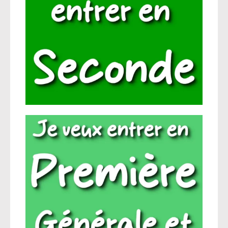
Agroéquip
Trouver
sa
voie