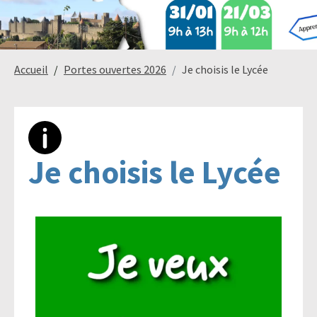
Paysage,
Horticul
Accueil
Portes ouvertes 2026
Je choisis le Lycée
jardins
Sciences
Service
Je choisis le Lycée
du
à
vivant
la
personn
Commerce
Cheval