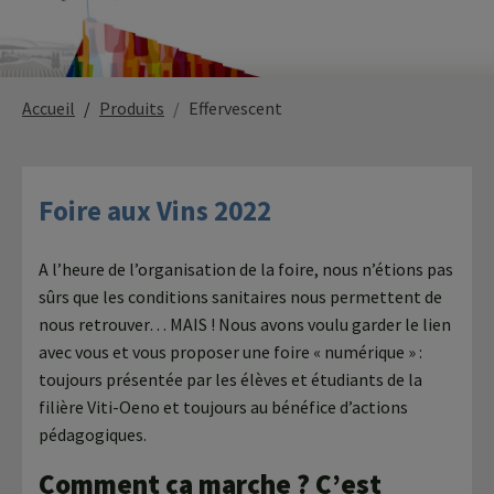
Paysage,
Horticul
Accueil
Produits
Effervescent
jardins
Foire aux Vins 2022
Sciences
Service
du
à
A l’heure de l’organisation de la foire, nous n’étions pas
vivant
la
sûrs que les conditions sanitaires nous permettent de
personn
nous retrouver… MAIS ! Nous avons voulu garder le lien
avec vous et vous proposer une foire « numérique » :
toujours présentée par les élèves et étudiants de la
filière Viti-Oeno et toujours au bénéfice d’actions
Commerce
Cheval
pédagogiques.
Comment ça marche ? C’est