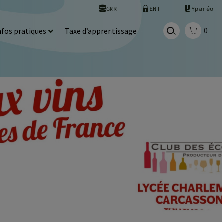
GRR
ENT
Yparéo
0
nfos pratiques
Taxe d’apprentissage