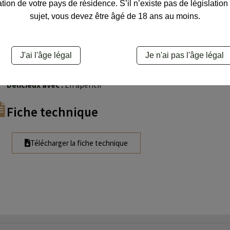
Oeil :
Doré
ation de votre pays de résidence. S’il n’existe pas de législation
Nez :
Fruité
sujet, vous devez être âgé de 18 ans au moins.
Bouche :
Frais et vif
Gastronomie
J'ai l'âge légal
Je n'ai pas l'âge légal
Température :
8° C
Délicieux avec :
En apéritif
Fiche technique
Télécharger la fiche technique