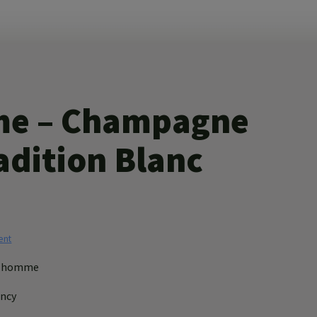
e – Champagne
adition Blanc
ent
elhomme
ncy