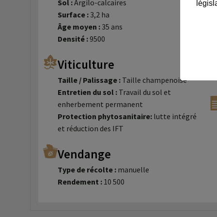
Sol :
Argilo-calcaires
législ
Surface :
3,2 ha
Âge moyen :
35 ans
Densité :
9500
Viticulture
Taille / Palissage :
Taille champenoise
Entretien du sol :
Travail du sol et
enherbement permanent
Protection phytosanitaire:
lutte intégré
et réduction des IFT
Vendange
Type de récolte :
manuelle
Rendement :
10 500