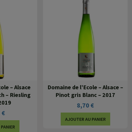
ole – Alsace
Domaine de l’Ecole – Alsace –
h – Riesling
Pinot gris Blanc – 2017
 2019
8,70
€
0
€
AJOUTER AU PANIER
 PANIER