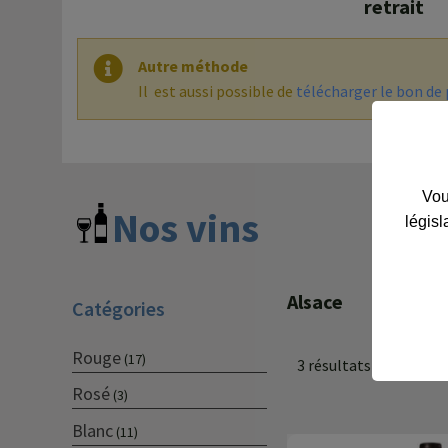
retrait
Autre méthode
Il est aussi possible de
télécharger le bon d
Vou
Nos vins
législ
Alsace
Catégories
Rouge
(17)
3 résultats affichés
Rosé
(3)
Blanc
(11)