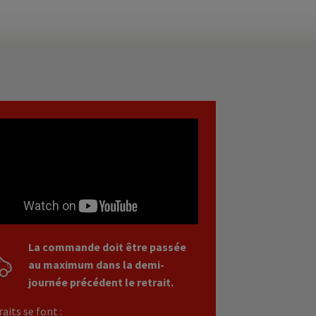
La commande doit être passée
au maximum dans la demi-
journée précédent le retrait.
raits se font :