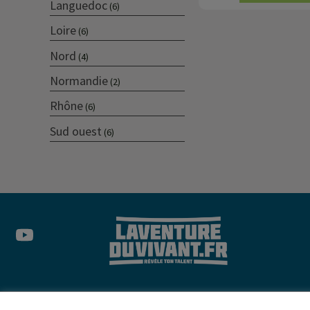
Languedoc
(6)
Loire
(6)
Nord
(4)
Normandie
(2)
Rhône
(6)
Sud ouest
(6)
© 2022 –
Me