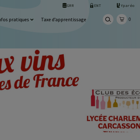
GRR
ENT
Yparéo
0
nfos pratiques
Taxe d’apprentissage