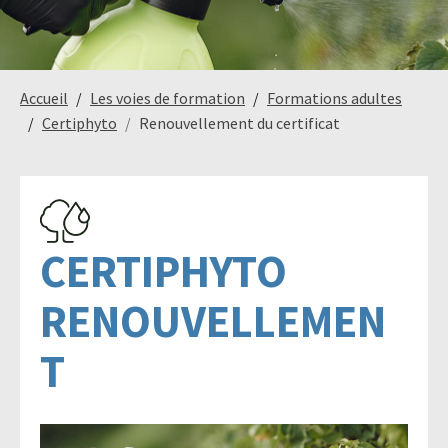
Paysage,
Horticul
Accueil
Les voies de formation
Formations adultes
jardins
Certiphyto
Renouvellement du certificat
Sciences
Service
du
à
CERTIPHYTO
vivant
la
personn
RENOUVELLEMEN
T
Commerce
Cheval