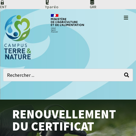
ENT
Yparéo
GRR
Filières métiers
Voies de formati
Sites de formatio
Agriculture
Viticultu
Cadre de vie
Infos pratiques
Vins,
Nature
RENOUVELLEMENT
boissons
et
Taxe d’apprentis
et
environ
DU CERTIFICAT
alimentati
Actualités