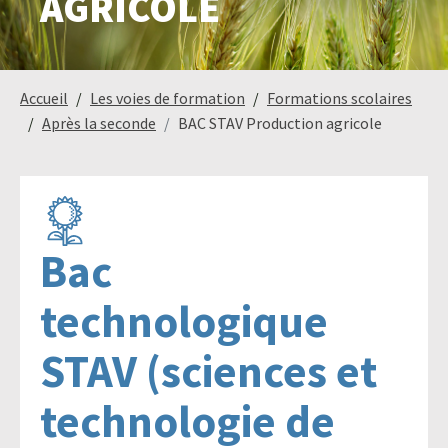
AGRICOLE
Paysage,
Horticul
Accueil
Les voies de formation
Formations scolaires
jardins
Après la seconde
BAC STAV Production agricole
Sciences
Service
du
à
Bac
vivant
la
personn
technologique
STAV (sciences et
Commerce
Cheval
technologie de