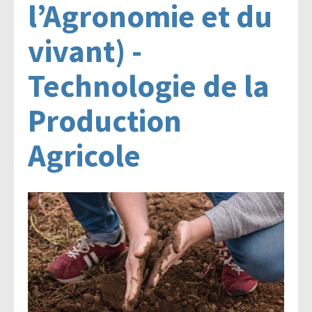
l’Agronomie et du
Agroéquip
Trouver
vivant) -
sa
voie
Technologie de la
Production
Agricole