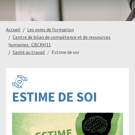
Paysage,
Horticul
Accueil
Les voies de formation
jardins
Centre de bilan de compétence et de ressources
humaines : CBCRH11
Santé au travail
Estime de soi
Sciences
Service
du
à
vivant
la
personn
ESTIME DE SOI
Commerce
Cheval