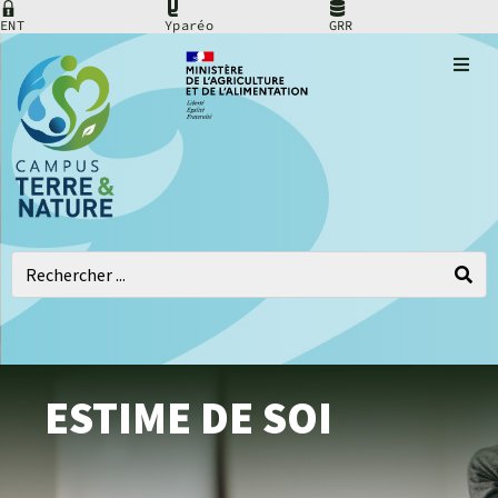
ENT
Yparéo
GRR
Filières métiers
Voies de formati
Sites de formatio
Agriculture
Viticultu
Cadre de vie
Infos pratiques
Vins,
Nature
ESTIME DE SOI
boissons
et
Taxe d’apprentis
et
environ
alimentati
Actualités