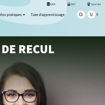
GRR
ENT
Yparéo
0
nfos pratiques
Taxe d’apprentissage
 DE RECUL