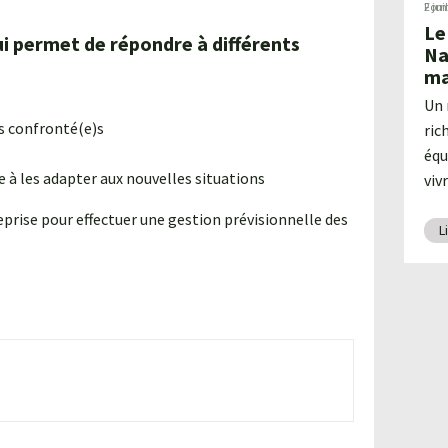
2 jui
Form
Le
qui permet de répondre à différents
Na
ma
Un 
es confronté(e)s
ric
équ
 à les adapter aux nouvelles situations
viv
treprise pour effectuer une gestion prévisionnelle des
L