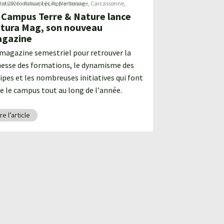
llet 2026
ation continue
-
Actualités
,
Lycée
,
Apprentissage
,
Narbonne
,
Carcassonne
,
 Campus Terre & Nature lance
tura Mag, son nouveau
gazine
magazine semestriel pour retrouver la
hesse des formations, le dynamisme des
ipes et les nombreuses initiatives qui font
re le campus tout au long de l'année.
ire l’article