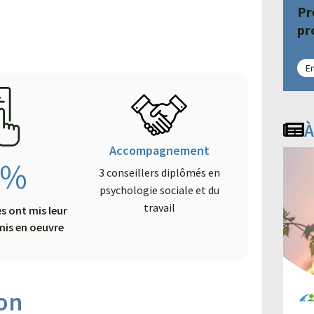
Pr
pr
En
À
Accompagnement
%
3 conseillers diplômés en
psychologie sociale et du
travail
es ont mis leur
mis en oeuvre
on