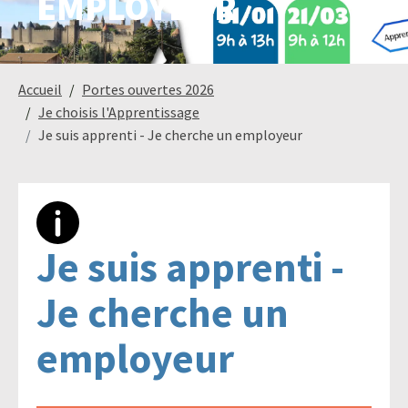
EMPLOYEUR
Paysage,
Horticul
Accueil
Portes ouvertes 2026
jardins
Je choisis l'Apprentissage
Je suis apprenti - Je cherche un employeur
Sciences
Service
du
à
vivant
la
Je suis apprenti -
personn
Je cherche un
employeur
Commerce
Cheval