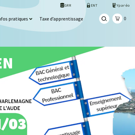
GRR
ENT
Yparéo
0
nfos pratiques
Taxe d’apprentissage
EN