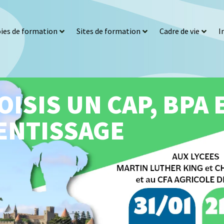
ies de formation
Sites de formation
Cadre de vie
I
OISIS UN CAP, BPA 
ENTISSAGE