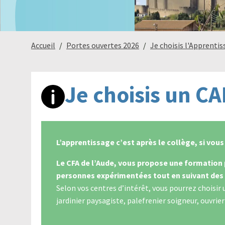
Accueil
Portes ouvertes 2026
Je choisis l'Apprenti
Je choisis un C
L’apprentissage c’est après le collège, si vou
Le CFA de l’Aude, vous propose une formation 
personnes expérimentées tout en suivant des 
Selon vos centres d’intérêt, vous pourrez choisir 
jardinier paysagiste, palefrenier soigneur, ouvrier 