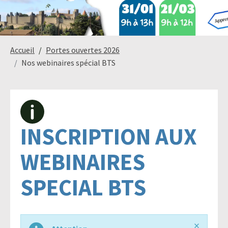
Paysage,
Horticul
Accueil
Portes ouvertes 2026
jardins
Nos webinaires spécial BTS
Sciences
Service
du
à
INSCRIPTION AUX
vivant
la
personn
WEBINAIRES
SPECIAL BTS
Commerce
Cheval
×