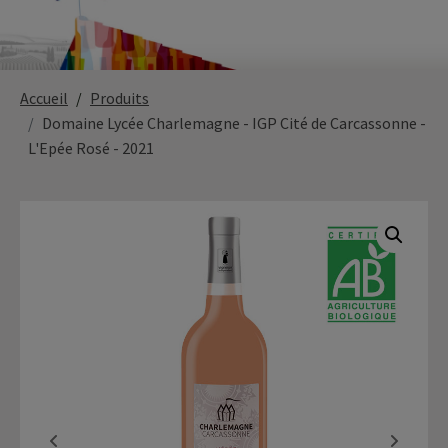
Paysage,
Horticul
Accueil
Produits
jardins
Domaine Lycée Charlemagne - IGP Cité de Carcassonne -
L'Epée Rosé - 2021
Sciences
Service
du
à
vivant
la
personn
Commerce
Cheval