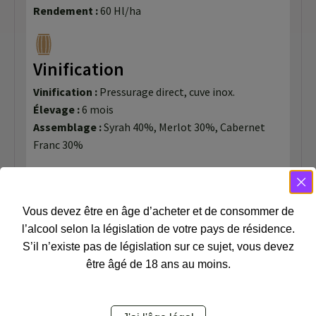
Rendement :
60 Hl/ha
Vinification
Vinification :
Pressurage direct, cuve inox.
Élevage :
6 mois
Assemblage :
Syrah 40%, Merlot 30%, Cabernet
Franc 30%
Dégustation
Vous devez être en âge d’acheter et de consommer de
Oeil :
Robe d licatement saumon e, pale, brillante
l’alcool selon la législation de votre pays de résidence.
aux reflets cristallins.
S’il n’existe pas de législation sur ce sujet, vous devez
Nez :
Expressif, aux notes gourmandes de fruits
être âgé de 18 ans au moins.
rouges frais, et de bonbon anglais avec une pointe
végétale.
Bouche :
Attaque tout en finesse et fraîcheur. Des