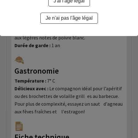
J'ai l'âge légal
arômes de fruits rouges croquants et acidulés
comme la fraise vont s’exprimer. Une pointe
Je n'ai pas l'âge légal
végétale accompagne cette gourmandise,
apportant ainsi une vivacité désaltérante. Finale
aux légères notes de poivre blanc.
Durée de garde :
1 an
Gastronomie
Température :
7° C
Délicieux avec :
Le compagnon idéal pour l’apéritif
ou des brochettes de volaille grill es au barbecue.
Pour plus de complexité, essayez un saut d'agneau
aux fêves fraîches et l'estragon!
Fiche technique