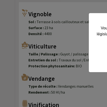
Vignoble
Sol :
Terrasse à sols caillouteux et sablonneux.
Surface :
23 ha
Vou
Densité :
4400
législ
Viticulture
Taille / Palissage :
Guyot / palissage
Entretien du sol :
Travaux du sol /Enherbement
Protection phytosanitaire:
BIO
Vendange
Type de récolte :
Vendanges manuelles
Rendement :
50 Hl/ha
Vinification