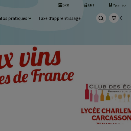
GRR
ENT
Yparéo
0
nfos pratiques
Taxe d’apprentissage