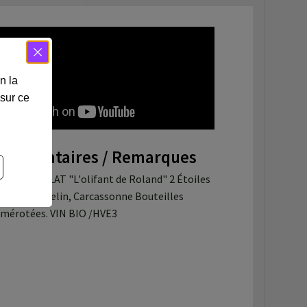
n la
 sur ce
ommentaires / Remarques
anck PUTELAT "L'olifant de Roland" 2 Étoiles
 guide Michelin, Carcassonne Bouteilles
mérotées. VIN BIO /HVE3