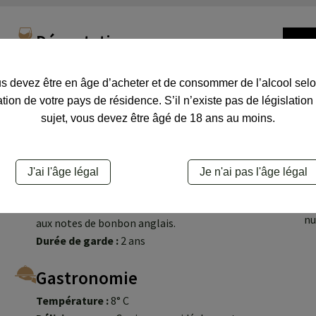
Dégustation
Oeil :
Robe jaune pâle et brillante aux reflets
verdâtre et cristallins.
s devez être en âge d’acheter et de consommer de l’alcool selo
Nez :
Expressif, aux notes subtiles et
ation de votre pays de résidence. S’il n’existe pas de législation
gourmandes de pêche et de bonbon anglais.
sujet, vous devez être âgé de 18 ans au moins.
Bouche :
Attaque tout en fraicheur. Des arômes
croquants et gourmands tel que la pêche et
C
l’abricot. La texture est ronde et opulente,
J'ai l'âge légal
Je n'ai pas l'âge légal
Fr
permettant d’obtenir un bel équilibre entre des
au
arômes vifs et un volume soyeux. Finale tendre
nu
aux notes de bonbon anglais.
Durée de garde :
2 ans
Gastronomie
Température :
8° C