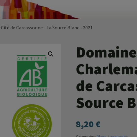
ité de Carcassonne - La Source Blanc - 2021
Domaine
Charlema
de Carca
Source B
8,20
€
Categories:
Blanc
,
Languedoc