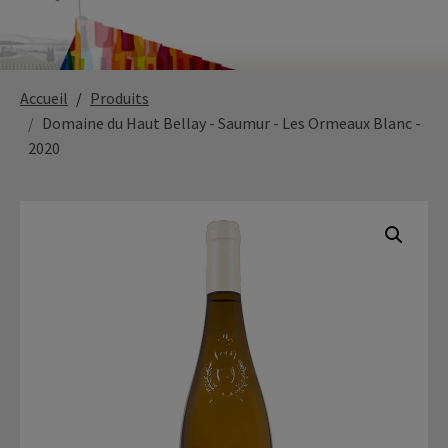
Paysage,
Horticul
Accueil
Produits
jardins
Domaine du Haut Bellay - Saumur - Les Ormeaux Blanc -
2020
Sciences
Service
du
à
vivant
la
personn
Commerce
Cheval