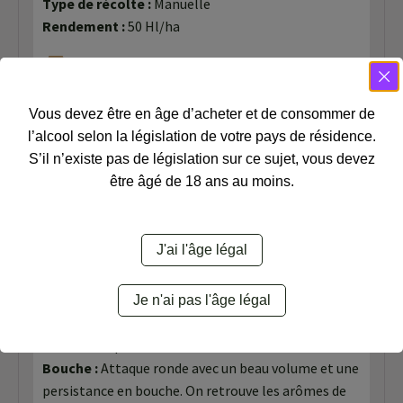
Type de récolte :
Manuelle
Rendement :
50 Hl/ha
Vinification
Vous devez être en âge d’acheter et de consommer de
Vinification :
Thermor gul e, fermentation malo-
l’alcool selon la législation de votre pays de résidence.
lactique partielle
S’il n’existe pas de législation sur ce sujet, vous devez
Élevage :
3 mois en cuve
être âgé de 18 ans au moins.
Assemblage :
100% Chenin
J'ai l'âge légal
Dégustation
Oeil :
robe jaune pâle, reflets blancs
Je n'ai pas l'âge légal
Nez :
arômes de fruits blancs, pêche et poire, et de
fruits exotiques
Bouche :
Attaque ronde avec un beau volume et une
persistance en bouche. On retrouve les arômes de