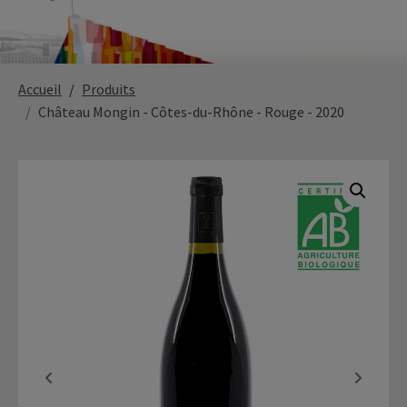
Paysage,
Horticul
Accueil
Produits
jardins
Château Mongin - Côtes-du-Rhône - Rouge - 2020
Sciences
Service
du
à
vivant
la
personn
Commerce
Cheval