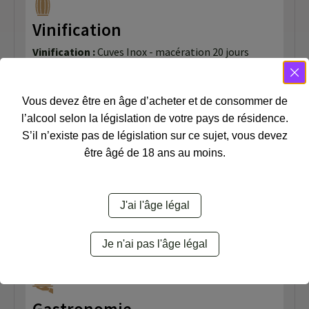
Vinification
Vinification :
Cuves Inox - macération 20 jours
Élevage :
12 mois en cuve inox
Assemblage :
Grenache (45%), Syrah (25),
Vous devez être en âge d’acheter et de consommer de
Mourvèdre (30%)
l’alcool selon la législation de votre pays de résidence.
S’il n’existe pas de législation sur ce sujet, vous devez
être âgé de 18 ans au moins.
Dégustation
Oeil :
Robe Grenat
Nez :
Nez élégant aux arômes de cassis et de
J'ai l'âge légal
petites baies
Bouche :
Bouche soyeuse aux tanins présents
Je n'ai pas l'âge légal
Durée de garde :
3-4 ans