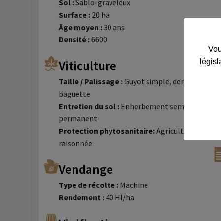
Sol :
Sablo-graveleux
Surface :
20 ha
Âge moyen :
30 ans
Densité :
6600
Vou
législ
Viticulture
Taille / Palissage :
Guyot simple, demi-
baguette
Entretien du sol :
Enherbement semé
permanent
Protection phytosanitaire:
Agriculture
raisonnée
Vendange
Type de récolte :
Machine
Rendement :
40 Hl/ha