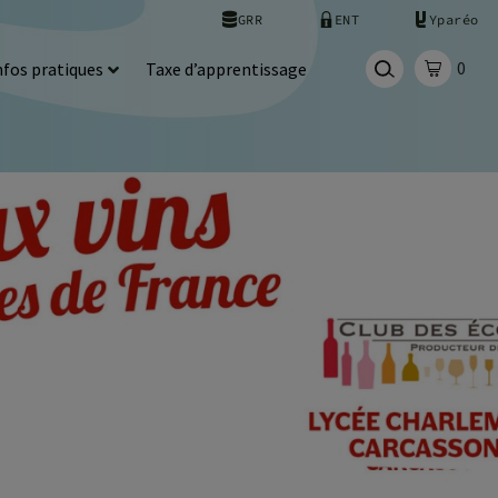
GRR
ENT
Yparéo
0
nfos pratiques
Taxe d’apprentissage