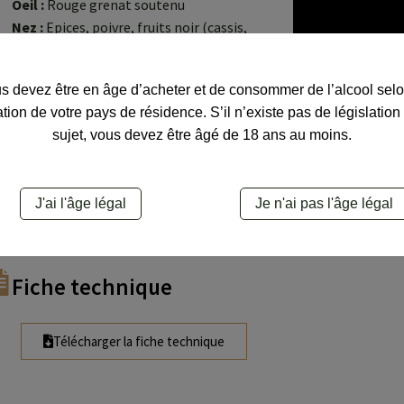
Oeil :
Rouge grenat soutenu
Nez :
Epices, poivre, fruits noir (cassis,
mûres) Bouche : Franche
Bouche :
Franche et épicée aux notes
s devez être en âge d’acheter et de consommer de l’alcool selo
gourmandes de fruits rouges frais. Tannins
ation de votre pays de résidence. S’il n’existe pas de législation
amples
sujet, vous devez être âgé de 18 ans au moins.
Gastronomie
Température :
15° C
J'ai l'âge légal
Je n'ai pas l'âge légal
Délicieux avec :
Viandes en sauce, gibiers,
volailles, fromages
Fiche technique
Télécharger la fiche technique