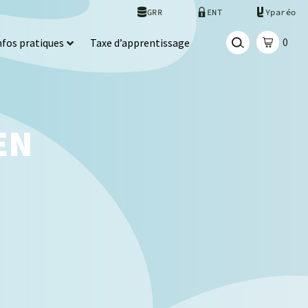
GRR
ENT
Yparéo
0
nfos pratiques
Taxe d’apprentissage
EN