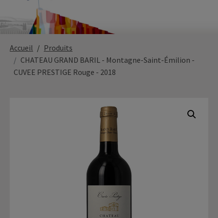
Paysage,
Horticul
Accueil
Produits
jardins
CHATEAU GRAND BARIL - Montagne-Saint-Émilion -
CUVEE PRESTIGE Rouge - 2018
Sciences
Service
du
à
vivant
la
personn
Commerce
Cheval