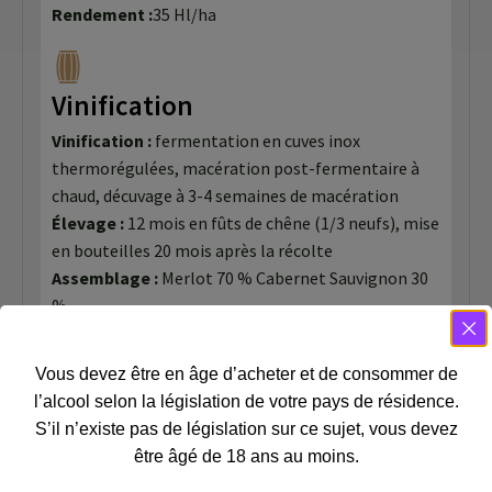
Rendement :
35 Hl/ha
Vinification
Vinification :
fermentation en cuves inox
thermorégulées, macération post-fermentaire à
chaud, décuvage à 3-4 semaines de macération
Élevage :
12 mois en fûts de chêne (1/3 neufs), mise
en bouteilles 20 mois après la récolte
Assemblage :
Merlot 70 % Cabernet Sauvignon 30
%
Vous devez être en âge d’acheter et de consommer de
Dégustation
l’alcool selon la législation de votre pays de résidence.
S’il n’existe pas de législation sur ce sujet, vous devez
Oeil :
Robe profonde grenat, reflets rubis
être âgé de 18 ans au moins.
Nez :
Olfaction riche et nuancée autour du cassis, du
pruneau, de la vanille et du cachou.