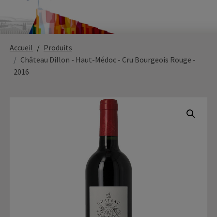
Paysage,
Horticul
Accueil
Produits
jardins
Château Dillon - Haut-Médoc - Cru Bourgeois Rouge -
2016
Sciences
Service
du
à
vivant
la
personn
Commerce
Cheval